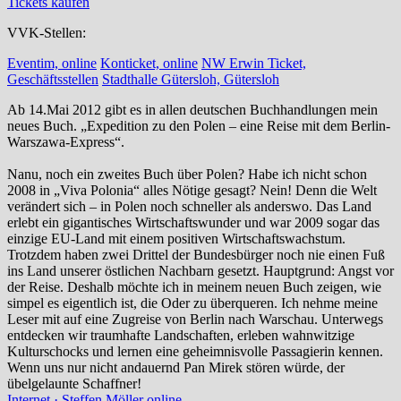
Tickets kaufen
VVK-Stellen:
Eventim, online
Konticket, online
NW Erwin Ticket,
Geschäftsstellen
Stadthalle Gütersloh, Gütersloh
Ab 14.Mai 2012 gibt es in allen deutschen Buchhandlungen mein
neues Buch. „Expedition zu den Polen – eine Reise mit dem Berlin-
Warszawa-Express“.
Nanu, noch ein zweites Buch über Polen? Habe ich nicht schon
2008 in „Viva Polonia“ alles Nötige gesagt? Nein! Denn die Welt
verändert sich – in Polen noch schneller als anderswo. Das Land
erlebt ein gigantisches Wirtschaftswunder und war 2009 sogar das
einzige EU-Land mit einem positiven Wirtschaftswachstum.
Trotzdem haben zwei Drittel der Bundesbürger noch nie einen Fuß
ins Land unserer östlichen Nachbarn gesetzt. Hauptgrund: Angst vor
der Reise. Deshalb möchte ich in meinem neuen Buch zeigen, wie
simpel es eigentlich ist, die Oder zu überqueren. Ich nehme meine
Leser mit auf eine Zugreise von Berlin nach Warschau. Unterwegs
entdecken wir traumhafte Landschaften, erleben wahnwitzige
Kulturschocks und lernen eine geheimnisvolle Passagierin kennen.
Wenn uns nur nicht andauernd Pan Mirek stören würde, der
übelgelaunte Schaffner!
Internet · Steffen Möller online