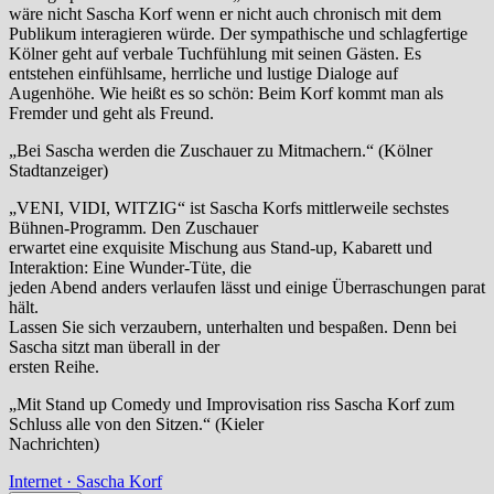
wäre nicht Sascha Korf wenn er nicht auch chronisch mit dem
Publikum interagieren würde. Der sympathische und schlagfertige
Kölner geht auf verbale Tuchfühlung mit seinen Gästen. Es
entstehen einfühlsame, herrliche und lustige Dialoge auf
Augenhöhe. Wie heißt es so schön: Beim Korf kommt man als
Fremder und geht als Freund.
„Bei Sascha werden die Zuschauer zu Mitmachern.“ (Kölner
Stadtanzeiger)
„VENI, VIDI, WITZIG“ ist Sascha Korfs mittlerweile sechstes
Bühnen-Programm. Den Zuschauer
erwartet eine exquisite Mischung aus Stand-up, Kabarett und
Interaktion: Eine Wunder-Tüte, die
jeden Abend anders verlaufen lässt und einige Überraschungen parat
hält.
Lassen Sie sich verzaubern, unterhalten und bespaßen. Denn bei
Sascha sitzt man überall in der
ersten Reihe.
„Mit Stand up Comedy und Improvisation riss Sascha Korf zum
Schluss alle von den Sitzen.“ (Kieler
Nachrichten)
Internet · Sascha Korf