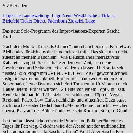
VVK-Stellen:
Lippische Landeszeitung, Lage
Neue Westfälische - Tickets,
Bielefeld
Ticket Direkt, Paderborn
Ziegelei, Lage
Das neue Solo-Programm des Improvisations-Experten Sascha
Korf!
Nach dem Motto "Krise als Chance" nimmt auch Sascha Korf etwas
Bleibendes für sich aus der Pandemiezeit mit. „Das sieht man nicht
zuletzt an meinem Bäuchlein“, wie Deutschlands interaktivster
Kabarettist zugibt. Sascha hatte zudem viel Zeit, sich neue
Geschichten und Schabernack einfallen zu lassen. Und so ist sein
neustes Solo-Programm „VENI, VIDI, WITZIG“ gewohnt schnell,
lustig, interaktiv und aktuell: Früher fuhr man zwei Stunden zum
Supermarkt, heute lässt man sich drei Tomaten in 10 Minuten nach
Hause liefern. Früher wurden 12 Leute von einem Topf Chili satt.
Heute kocht man für 12 in sieben verschiedenen Töpfen: Vegan,
Regional, Paleo, Low Carb, nachhaltig und glutenfrei. Dazu passt
auch Saschas erster Gedichtband „Meine Pfanne und ich“, welcher
ebenso Platz auf der Bühne findet wie sein Roman „Sofa, so Good“.
Last but not least bekommen die Promis und Politiker*innen des
Tages ihr Fett weg. Gekrönt wird der Abend mit der traditionellen
Schlagerpantomime a la Sascha „Turbo“-Korf! Aber Sascha Korf