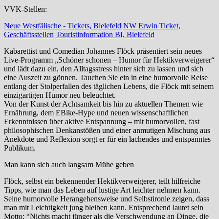
VVK-Stellen:
Neue Westfälische - Tickets, Bielefeld
NW Erwin Ticket,
Geschäftsstellen
Touristinformation BI, Bielefeld
Kabarettist und Comedian Johannes Flöck präsentiert sein neues
Live-Programm „Schöner schonen – Humor für Hektikverweigerer“
und lädt dazu ein, den Alltagsstress hinter sich zu lassen und sich
eine Auszeit zu gönnen. Tauchen Sie ein in eine humorvolle Reise
entlang der Stolperfallen des täglichen Lebens, die Flöck mit seinem
einzigartigen Humor neu beleuchtet.
Von der Kunst der Achtsamkeit bis hin zu aktuellen Themen wie
Ernährung, dem EBike-Hype und neuen wissenschaftlichen
Erkenntnissen über aktive Entspannung – mit humorvollen, fast
philosophischen Denkanstößen und einer anmutigen Mischung aus
Anekdote und Reflexion sorgt er für ein lachendes und entspanntes
Publikum.
Man kann sich auch langsam Mühe geben
Flöck, selbst ein bekennender Hektikverweigerer, teilt hilfreiche
Tipps, wie man das Leben auf lustige Art leichter nehmen kann.
Seine humorvolle Herangehensweise und Selbstironie zeigen, dass
man mit Leichtigkeit jung bleiben kann. Entsprechend lautet sein
Motto: “Nichts macht jünger als die Verschwendung an Dinge, die