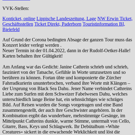
VVK-Stellen:
Konticket, online
Lippische Landeszeitung, Lage
NW Erwin Ticket,
Geschäftsstellen
Ticket Direkt, Paderborn
Touristinformation BI,
Bielefeld
Auf Grund der Corona bedingten Absage der ganzen Tour muss das
Konzert leider verlegt werden .
Neuer Termin ist der 01.04.2022, dann in der Rudolf-Oetker-Halle!
Karten behalten ihre Gültigkeit!
Am Anfang war das Gedicht: Janine Cathrein schrieb und schrieb,
fasziniert von der Tatsache, Gefühle in Worte umzusetzen und so
berühren zu können. Fortan übte und komponierte die Zürcher
Fahrradkurierin ununterbrochen, verband ihre Worte mit Klängen –
der Ursprung von Black Sea Dahu. Jener Name verbindet Cathreins
Liebe zum Surfen mit dem Schweizer Fabelwesen Dahu, welches
unterschiedlich lange Beine hat, ein sehnsüchtiges wie schräges
Bild. Auf Reisen wurden die Songs vorgetragen und eine Band
zusammengestellt, der auch ihre Geschwister angehören. In der
Kombination ergibt das wunderbare, mehrstimmige Gesänge, im
Mittelpunkt Cathreins dunkle, warme Stimme, untermalt von Cello,
Gitarre, Bass, Keys und Schlagwerk. Ihr Debütalbum »White
Creatures« sickert in die erwachende Wirklichkeit und löst die