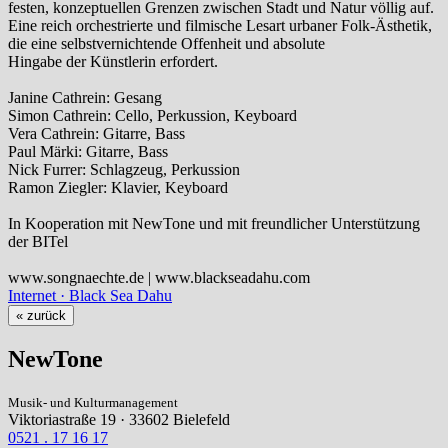
festen, konzeptuellen Grenzen zwischen Stadt und Natur völlig auf.
Eine reich orchestrierte und filmische Lesart urbaner Folk-Ästhetik,
die eine selbstvernichtende Offenheit und absolute
Hingabe der Künstlerin erfordert.
Janine Cathrein: Gesang
Simon Cathrein: Cello, Perkussion, Keyboard
Vera Cathrein: Gitarre, Bass
Paul Märki: Gitarre, Bass
Nick Furrer: Schlagzeug, Perkussion
Ramon Ziegler: Klavier, Keyboard
In Kooperation mit NewTone und mit freundlicher Unterstützung
der BITel
www.songnaechte.de | www.blackseadahu.com
Internet · Black Sea Dahu
« zurück
NewTone
Musik- und Kulturmanagement
Viktoriastraße 19 · 33602 Bielefeld
0521 . 17 16 17