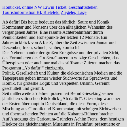
Konticket, online
NW Erwin Ticket, Geschäftsstellen
Touristinformation BI, Bielefeld
Ziegelei, Lage
Ab dafür! Bis heute bedeutet das jährlich: Satire und Komik,
Kommentar und Nonsens über den alltäglichen Wahnsinn des
vergangenen Jahres. Eine rasante Achterbahnfahrt durch
Peinlichkeiten und Höhepunkte der letzten 12 Monate. Ein
Jahresrückblick von A bis Z, über die Zeit zwischen Januar und
Dezember, frech, schnell, sauber, komisch!
Das Nebeneinander der großen Ereignisse und der privaten Sicht,
das Formulieren des Großen-Ganzen in witzige Geschichten, das
Überspitzen oder auch nur mal das süffisante Zitieren machen das
Programm „Ab dafür!“ einzigartig.
Politik, Gesellschaft und Kultur, die elektronischen Medien und die
Tagespresse geben immer wieder Stichworte für Sprachwitz und
Komik, für groteske Logik und verspielten Unsinn. Gereimt,
geschüttelt und gerührt.
Seit mittlerweile 25 Jahren präsentiert Bernd Gieseking seinen
jährlichen satirischen Rückblick „Ab dafür!“. Gieseking war einer
der Ersten überhaupt in Deutschland, die diese Form, diese
Mischung aus Chronik und Kommentar, mit schrägen Sichtweisen
und überraschenden Pointen auf die Kabarett-Bühnen brachte.
Auf Anregung des Caricatura-Gründers Achim Frenz, dem heutigen
Direktor des gleichnamigen Museums in Frankfurt, präsentierte er