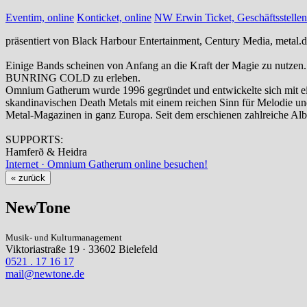
Eventim, online
Konticket, online
NW Erwin Ticket, Geschäftsstellen
präsentiert von Black Harbour Entertainment, Century Media, metal
Einige Bands scheinen von Anfang an die Kraft der Magie zu nutzen. 
BUNRING COLD zu erleben.
Omnium Gatherum wurde 1996 gegründet und entwickelte sich mit eine
skandinavischen Death Metals mit einem reichen Sinn für Melodie und
Metal-Magazinen in ganz Europa. Seit dem erschienen zahlreiche Alb
SUPPORTS:
Hamferð & Heidra
Internet · Omnium Gatherum online besuchen!
« zurück
NewTone
Musik- und Kulturmanagement
Viktoriastraße 19 · 33602 Bielefeld
0521 . 17 16 17
mail@newtone.de