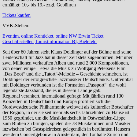
ermäßigt: 10,- bis 19,- zzgl. Gebühren
Tickets kaufen
VVK-Stellen:
Eventim, online
Konticket, online
NW Erwin Ticket,
Geschäftsstellen
Touristinformation BI, Bielefeld
Seit über 60 Jahren steht Klaus Doldinger auf der Bühne und seine
Leidenschaft für Jazz hat in dieser Zeit stets zugenommen. Mit über
zwei Millionen verkauften Alben und rund 2.000 Kompositionen,
von denen einige – etwa die Musik zu Wolfgang Petersens Film
„Das Boot“ und die „Tatort“-Melodie – Geschichte schrieben, ist
Doldinger der erfolgreichste Jazzmusiker Deutschlands. Untrennbar
mit Doldinger verbunden ist die Formation „Passport“, die wohl
legendärste Jazzband, die es in diesem Land je gab.
Regional verankert, international gefragt: Mit jährlich rund 130
Konzerten in Deutschland und Europa profiliert sich die
Nordwestdeutsche Philharmonie weltweit als kultureller Botschafter
der Region, in der sie seit mehr als sechs Jahrzehnten zu Hause ist.
1950 gegründet, um die Musiklandschaft in Ostwestfalen-Lippe
zum Blühen zu bringen, spielen die 78 Musikerinnen und Musiker
inzwischen bei Gastspielreisen gelegentlich in berühmten Häusern
wie dem Concertgebouw in Amsterdam, der Tonhalle Zürich und