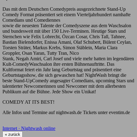
Das mit dem Deutschen Comedypreis ausgezeichnete Stand-Up
Comedy Format präsentiert seit einem Vierteljahrhundert namhafte
Comedians und Comediennes
sowie die neuesten Talente der Comedyszene aus dem Waschsalon
und bundesweit mit über 150 Live-Terminen. Heutige Stars und
Sternchen wie Felix Lobrecht, Özcan Cosar, Chris Tall, Tahnee,
Bastian Bielendorfer, Enissa Amani, Olaf Schubert, Bülent Ceylan,
Torsten Sträter, Markus Krebs, Simon Stäblein, Maria Clara
Groppler, Osan Yaran, Tutty Tran, Nico
Stank, Negah Amiri, Carl Josef und viele mehr hatten im legendären
Kult-ComedyWaschsalon ihre ersten Bühnenauftritte. Das
Kultformat feiert ein Jahr lang Geburtstag und präsentiert eine
Geburtstagsshow, die sich gewaschen hat! NightWash bringt die
beste Stand-UpComedy angesagter Comedians, upcoming Stars und
talentierter Newcomerinnen und Newcomer mit dem allerbesten
Publikum auf die Bühne. Jede Show ein Unikat!
COMEDY AT ITS BEST!
Alle Infos und Termine auf nightwash.de Tickets unter eventim.de
Internet · Nightwash online
« zurück