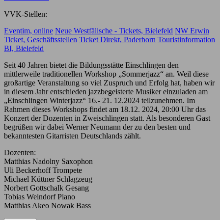
VVK-Stellen:
Eventim, online
Neue Westfälische - Tickets, Bielefeld
NW Erwin
Ticket, Geschäftsstellen
Ticket Direkt, Paderborn
Touristinformation
BI, Bielefeld
Seit 40 Jahren bietet die Bildungsstätte Einschlingen den
mittlerweile traditionellen Workshop „Sommerjazz“ an. Weil diese
großartige Veranstaltung so viel Zuspruch und Erfolg hat, haben wir
in diesem Jahr entschieden jazzbegeisterte Musiker einzuladen am
„Einschlingen Winterjazz“ 16.- 21. 12.2024 teilzunehmen. Im
Rahmen dieses Workshops findet am 18.12. 2024, 20:00 Uhr das
Konzert der Dozenten in Zweischlingen statt. Als besonderen Gast
begrüßen wir dabei Werner Neumann der zu den besten und
bekanntesten Gitarristen Deutschlands zählt.
Dozenten:
Matthias Nadolny Saxophon
Uli Beckerhoff Trompete
Michael Küttner Schlagzeug
Norbert Gottschalk Gesang
Tobias Weindorf Piano
Matthias Akeo Nowak Bass