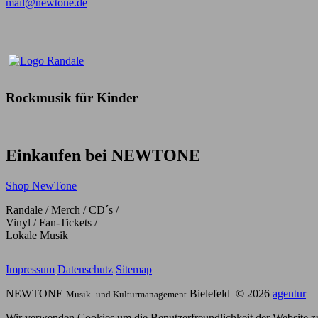
mail@newtone.de
Rockmusik für Kinder
Einkaufen bei NEWTONE
Shop NewTone
Randale / Merch / CD´s /
Vinyl / Fan-Tickets /
Lokale Musik
Impressum
Datenschutz
Sitemap
NEWTONE
Bielefeld
© 2026
agentur
Musik- und Kulturmanagement
Wir verwenden Cookies um die Benutzerfreundlichkeit der Website zu