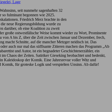
iegelei, Lage
n Wahnsinn, seit nunmehr sagenhaften 32
ahr so fulminant begonnen wie 2025.
alationen. Friedrich Merz brachte in den
t die neue Regierungsbildung wurde zu
 darüber, ob eine Koalition zu zweit
, der große ostwestfälische Weise kommt wieder zu Wort, Prominente
u von A bis Z, über die Zeit zwischen Januar und Dezember, frech,
king macht Schnitte, auf die mancher Metzger neidisch ist. Das
 oder auch nur mal das süffisante Zitieren machen das Programm „Ab
barettist und Autor, ist ein begnadeter Geschichtenerzähler, ein
t im Chaos der Zeiten. Satiriker Gieseking beobachtet und bedenkt,
 ein Kaleidoskop der Komik. Eine Jahresrevue voller Witz und
nd Komik, für groteske Logik und verspielten Unsinn. Ab dafür!