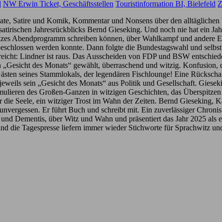
d
NW Erwin Ticket, Geschäftsstellen
Touristinformation BI, Bielefeld
Z
Monate, Satire und Komik, Kommentar und Nonsens über den alltägliche
s satirischen Jahresrückblicks Bernd Gieseking. Und noch nie hat ein J
ganzes Abendprogramm schreiben können, über Wahlkampf und andere Esk
beschlossen werden konnte. Dann folgte die Bundestagswahl und selbs
eicht: Lindner ist raus. Das Ausscheiden von FDP und BSW entschieden
sein „Gesicht des Monats“ gewählt, überraschend und witzig. Konfusion
Gästen seines Stammlokals, der legendären Fischlounge! Eine Rückscha
t jeweils sein „Gesicht des Monats“ aus Politik und Gesellschaft. Giese
rmulieren des Großen-Ganzen in witzigen Geschichten, das Überspitzen
r die Seele, ein witziger Trost im Wahn der Zeiten. Bernd Gieseking, Ka
unvergessen. Er führt Buch und schreibt mit. Ein zuverlässiger Chronis
en und Dementis, über Witz und Wahn und präsentiert das Jahr 2025 als
 und die Tagespresse liefern immer wieder Stichworte für Sprachwitz u