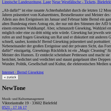
Lippische Landeszeitung, Lage
Neue Westfälische - Tickets, Bielefel
„Ab dafür!“ ist eine rasante Achterbahnfahrt durch die letzten 12 
Jahren präsentiert vom Kabarettisten, Bestsellerautor und Meister de
Allein aus den Ereignissen im Januar und Februar hätte Bernd ein 
alten Bundestag einen Antrag ein, der nur mit den Stimmen der AfD 
einem erneuten Wahlkampf. Aber, schmunzelt Gieseking, Wahlziel err
möglich oder eine zu dritt nötig sein würde. Gieseking hat jeweils 
rufen an und fragen Gieseking um Rat und er diskutiert mit anderen 
schnell, sauber, komisch! Bernd Gieseking präsentiert und portraitier
Nebeneinander der großen Ereignisse und der privaten Sicht, das Fo
dafür!“ einzigartig. Giesekings Rückblick ist ein „Magic Cleaning“ fü
Meister des Humors. Er entdeckt scheinbare Petitessen und macht sie 
berichtet, bedichtet und verdichtet und staunt gutgelaunt über Depp
Wunder. Politik, Gesellschaft und Kultur, die elektronischen Medien
Internet · Bernd Gieseking
« zurück
NewTone
Musik- und Kulturmanagement
Viktoriastraße 19 · 33602 Bielefeld
0521 . 17 16 17